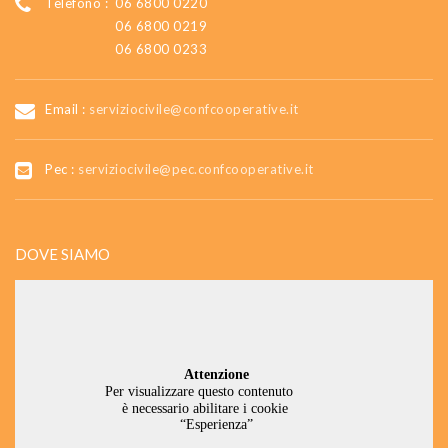
Telefono :
06 6800 0220
06 6800 0219
06 6800 0233
Email :
serviziocivile@confcooperative.it
Pec :
serviziocivile@pec.confcooperative.it
DOVE SIAMO