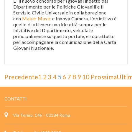
E' il nuovo concorso per i giovani indetto dal
Dipartimento per le Politiche Giovanili e il
Servizio Civile Universale in collaborazione
con
Maker Music
e Innova Camera. L’obiettivo è
quello di ottenere una identità sonora per le
iniziative del Dipartimento, veicolate
principalmente su questo portale, e soprattutto
per accompagnare la comunicazione della Carta
Giovani Nazionale.
Precedente
1
2
3
4
5
6
7
8
9
10
Prossima
Ulti
CONTATTI
Via Torino, 146 - 00184 Roma