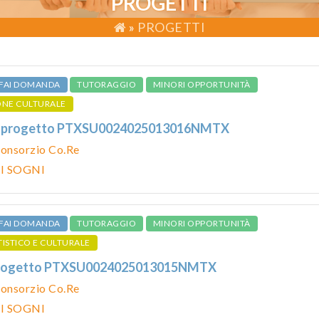
PROGETTI
»
PROGETTI
FAI DOMANDA
TUTORAGGIO
MINORI OPPORTUNITÀ
ONE CULTURALE
ce progetto PTXSU0024025013016NMTX
onsorzio Co.Re
 I SOGNI
FAI DOMANDA
TUTORAGGIO
MINORI OPPORTUNITÀ
TISTICO E CULTURALE
progetto PTXSU0024025013015NMTX
onsorzio Co.Re
 I SOGNI