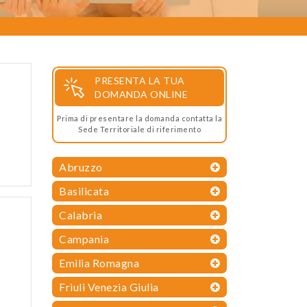
PRESENTA LA TUA
DOMANDA ONLINE
Prima di presentare la domanda contatta la
Sede Territoriale di riferimento
Abruzzo
Basilicata
Calabria
Campania
Emilia Romagna
Friuli Venezia Giulia