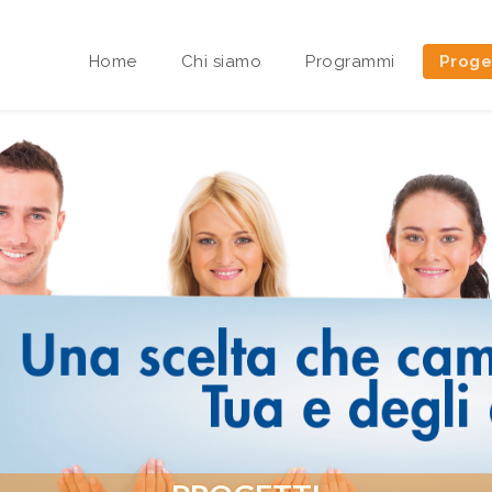
Home
Chi siamo
Programmi
Proge
Area riservata Sedi Territoriali