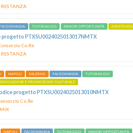
I RESTANZA
FAI DOMANDA
TUTORAGGIO
MINORI OPPORTUNITÀ
ASSISTENZA
ce progetto PTXSU0024025013017NMTX
Consorzio Co.Re
I RESTANZA
O
NAPOLI
SALERNO
FAI DOMANDA
TUTORAGGIO
EDUCAZIONE E PROMOZIONE CULTURALE
 codice progetto PTXSU0024025013010NMTX
onsorzio Co.Re
 MIX
NAPOLI
FAI DOMANDA
TUTORAGGIO
MINORI OPPORTUNITÀ