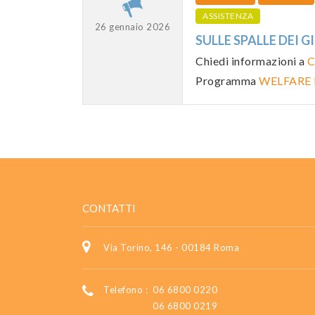
ASSISTENZA
26 gennaio 2026
SULLE SPALLE DEI 
Chiedi informazioni a
C
Programma
WELFARE
CONTATTI
Via Torino, 146 - 00184 Roma
Telefono :
06 6800 0220
06 6800 0219