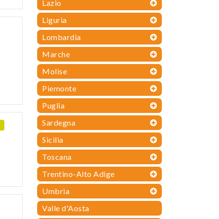
Lazio
Liguria
Lombardia
Marche
Molise
Piemonte
Puglia
Sardegna
Sicilia
Toscana
Trentino-Alto Adige
Umbria
Valle d'Aosta