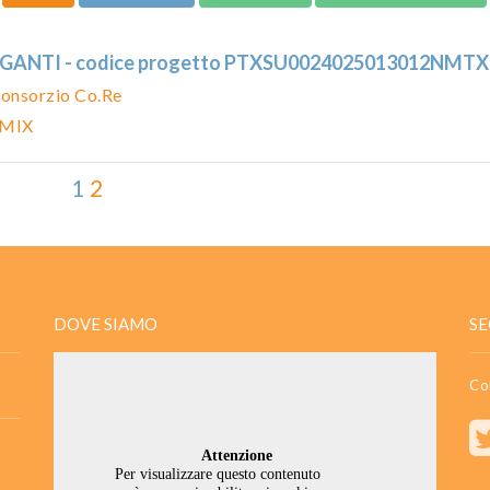
GIGANTI - codice progetto PTXSU0024025013012NMTX
onsorzio Co.Re
 MIX
1
2
DOVE SIAMO
SE
Co