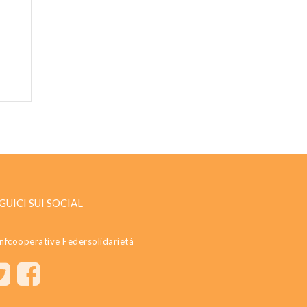
GUICI SUI SOCIAL
nfcooperative Federsolidarietà