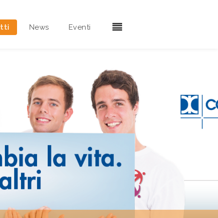
tti
News
Eventi