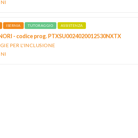
ONI
ISERNIA
TUTORAGGIO
ASSISTENZA
ORI - codice prog. PTXSU0024020012530NXTX
IE PER L'INCLUSIONE
ONI