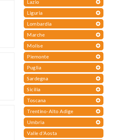
Lazio
Liguria
Lombardia
Marche
Molise
Piemonte
Puglia
Sardegna
Sicilia
Toscana
Trentino-Alto Adige
Umbria
Valle d'Aosta