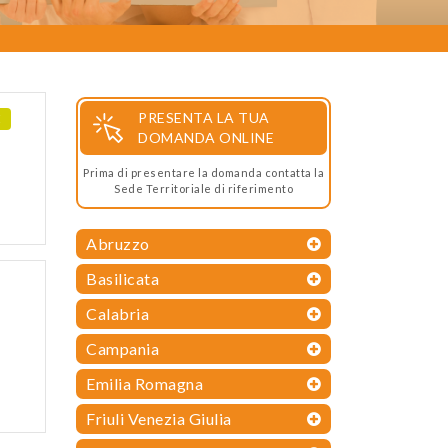
PRESENTA LA TUA
E
DOMANDA ONLINE
Prima di presentare la domanda contatta la
Sede Territoriale di riferimento
Abruzzo
Basilicata
Calabria
Campania
Emilia Romagna
Friuli Venezia Giulia