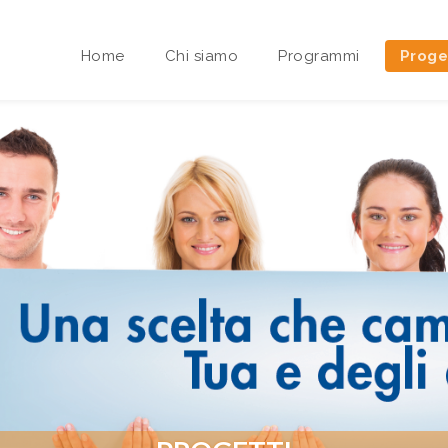
Home
Chi siamo
Programmi
Proge
Area riservata Sedi Territoriali