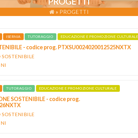
PROGETTI
»
PROGETTI
ISERNIA
TUTORAGGIO
EDUCAZIONE E PROMOZIONE CULTURAL
ENIBILE - codice prog. PTXSU0024020012525NXTX
O SOSTENIBILE
ONI
TUTORAGGIO
EDUCAZIONE E PROMOZIONE CULTURALE
E SOSTENIBILE - codice prog.
526NXTX
O SOSTENIBILE
ONI