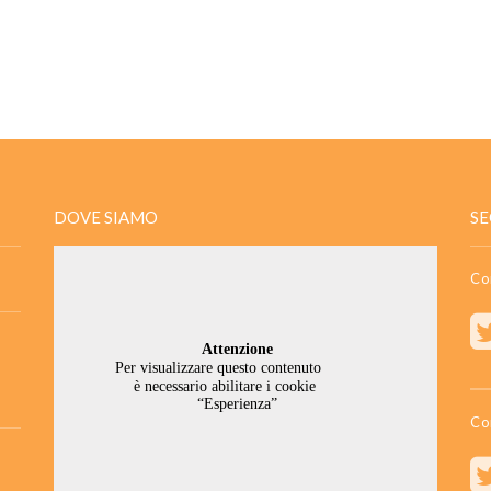
DOVE SIAMO
SE
Co
Co