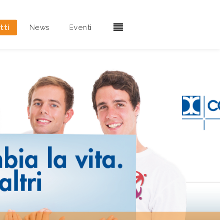
tti
News
Eventi