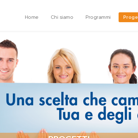
Home
Chi siamo
Programmi
Proge
Area riservata Sedi Territoriali