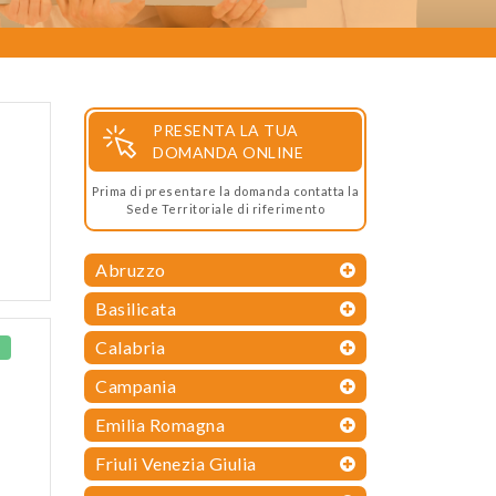
PRESENTA LA TUA
DOMANDA ONLINE
Prima di presentare la domanda contatta la
Sede Territoriale di riferimento
Abruzzo
Basilicata
Calabria
Campania
Emilia Romagna
Friuli Venezia Giulia