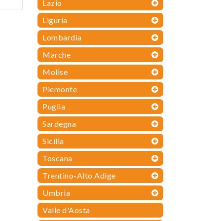
Lazio
Liguria
Lombardia
Marche
Molise
Piemonte
Puglia
Sardegna
Sicilia
Toscana
Trentino-Alto Adige
Umbria
Valle d'Aosta