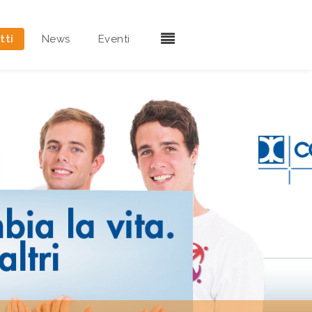
tti
News
Eventi