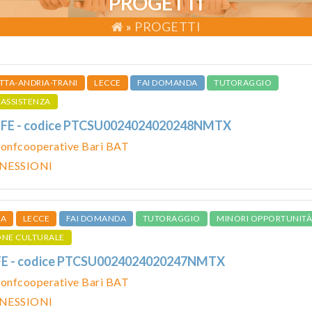
PROGETTI
»
PROGETTI
TTA-ANDRIA-TRANI
LECCE
FAI DOMANDA
TUTORAGGIO
ASSISTENZA
LIFE - codice PTCSU0024024020248NMTX
onfcooperative Bari BAT
NESSIONI
IA
LECCE
FAI DOMANDA
TUTORAGGIO
MINORI OPPORTUNITÀ
ONE CULTURALE
FE - codice PTCSU0024024020247NMTX
onfcooperative Bari BAT
NESSIONI