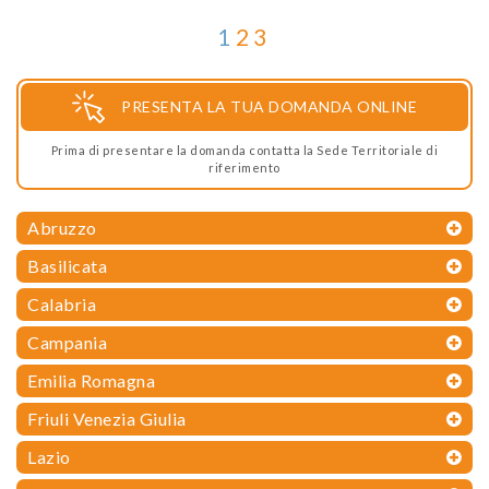
1
2
3
PRESENTA LA TUA DOMANDA ONLINE
Prima di presentare la domanda contatta la Sede Territoriale di
riferimento
Abruzzo
Basilicata
Calabria
Campania
Emilia Romagna
Friuli Venezia Giulia
Lazio