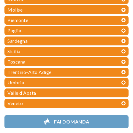
Molise
Piemonte
Puglia
Sardegna
Sicilia
Toscana
Trentino-Alto Adige
Umbria
Valle d'Aosta
Veneto
FAI DOMANDA