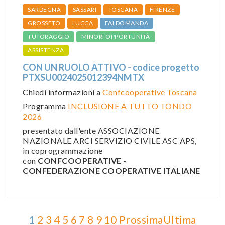
SARDEGNA
SASSARI
TOSCANA
FIRENZE
GROSSETO
LUCCA
FAI DOMANDA
TUTORAGGIO
MINORI OPPORTUNITÀ
ASSISTENZA
CON UN RUOLO ATTIVO - codice progetto
PTXSU0024025012394NMTX
Chiedi informazioni a
Confcooperative Toscana
Programma
INCLUSIONE A TUTTO TONDO
2026
presentato dall'ente ASSOCIAZIONE
NAZIONALE ARCI SERVIZIO CIVILE ASC APS,
in coprogrammazione
con
CONFCOOPERATIVE -
CONFEDERAZIONE COOPERATIVE ITALIANE
1
2
3
4
5
6
7
8
9
10
Prossima
Ultima