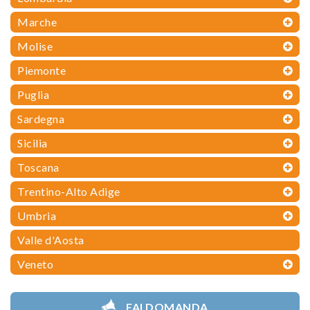
Marche
Molise
Piemonte
Puglia
Sardegna
Sicilia
Toscana
Trentino-Alto Adige
Umbria
Valle d'Aosta
Veneto
FAI DOMANDA