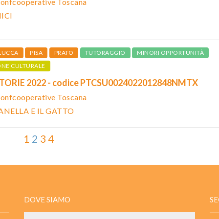
Confcooperative Toscana
ICI
LUCCA
PISA
PRATO
TUTORAGGIO
MINORI OPPORTUNITÀ
ONE CULTURALE
STORIE 2022 - codice PTCSU0024022012848NMTX
Confcooperative Toscana
ANELLA E IL GATTO
1
2
3
4
DOVE SIAMO
SE