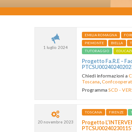
EMILIA ROMAGNA
FOR
PIEMONTE
BIELLA
1 luglio 2024
TUTORAGGIO
EDUCAZ
Progetto Fa.R.E – Fa
PTCSU0024024020
Chiedi informazioni a
C
Toscana
,
Confcooperati
Programma
SCD - VE
TOSCANA
FIRENZE
Progetto L’INTERVE
20 novembre 2023
PTCSU0024023011