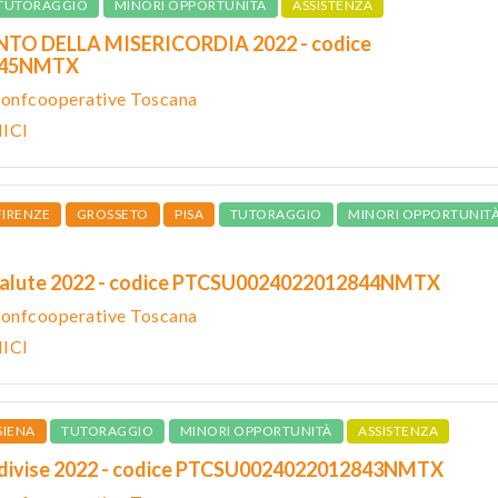
TUTORAGGIO
MINORI OPPORTUNITÀ
ASSISTENZA
NTO DELLA MISERICORDIA 2022 - codice
845NMTX
Confcooperative Toscana
ICI
FIRENZE
GROSSETO
PISA
TUTORAGGIO
MINORI OPPORTUNIT
n salute 2022 - codice PTCSU0024022012844NMTX
Confcooperative Toscana
ICI
SIENA
TUTORAGGIO
MINORI OPPORTUNITÀ
ASSISTENZA
ondivise 2022 - codice PTCSU0024022012843NMTX