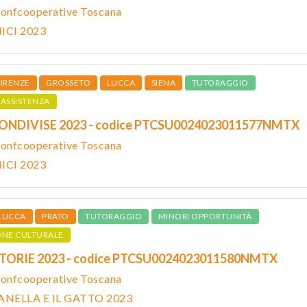
onfcooperative Toscana
ICI 2023
FIRENZE
GROSSETO
LUCCA
SIENA
TUTORAGGIO
ASSISTENZA
 CONDIVISE 2023 - codice PTCSU0024023011577NMTX
onfcooperative Toscana
ICI 2023
LUCCA
PRATO
TUTORAGGIO
MINORI OPPORTUNITÀ
ONE CULTURALE
STORIE 2023 - codice PTCSU0024023011580NMTX
onfcooperative Toscana
ANELLA E IL GATTO 2023