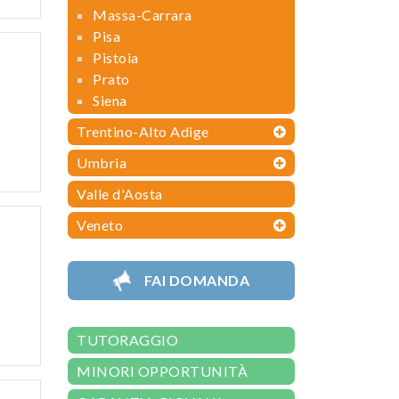
Massa-Carrara
Pisa
Pistoia
Prato
Siena
Trentino-Alto Adige
Umbria
Valle d'Aosta
Veneto
FAI DOMANDA
TUTORAGGIO
MINORI OPPORTUNITÀ