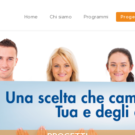
Home
Chi siamo
Programmi
Proge
Area riservata Sedi Territoriali