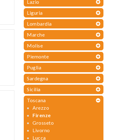
Lazio
Liguria
Lombardia
Marche
Molise
Piemonte
Puglia
Sardegna
Sicilia
Toscana
Arezzo
Firenze
Grosseto
Livorno
Lucca