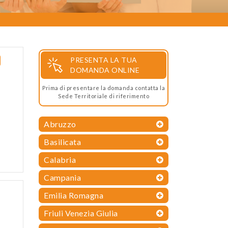
PRESENTA LA TUA
DOMANDA ONLINE
Prima di presentare la domanda contatta la
Sede Territoriale di riferimento
Abruzzo
Basilicata
Calabria
Campania
Emilia Romagna
Friuli Venezia Giulia