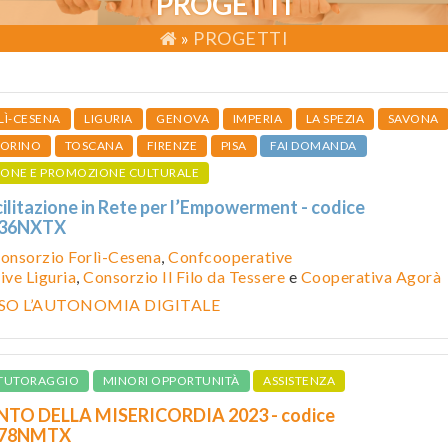
PROGETTI
»
PROGETTI
LÌ-CESENA
LIGURIA
GENOVA
IMPERIA
LA SPEZIA
SAVONA
TORINO
TOSCANA
FIRENZE
PISA
FAI DOMANDA
IONE E PROMOZIONE CULTURALE
cilitazione in Rete per l’Empowerment - codice
236NXTX
onsorzio Forlì-Cesena
,
Confcooperative
ve Liguria
,
Consorzio Il Filo da Tessere
e
Cooperativa Agorà
RSO L’AUTONOMIA DIGITALE
TUTORAGGIO
MINORI OPPORTUNITÀ
ASSISTENZA
NTO DELLA MISERICORDIA 2023 - codice
578NMTX