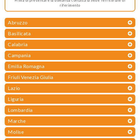
Prima di presentare la domanda contatta la Sede Territoriale di
riferimento
Abruzzo
Basilicata
Calabria
Campania
Emilia Romagna
Friuli Venezia Giulia
Lazio
Liguria
Lombardia
Marche
Molise