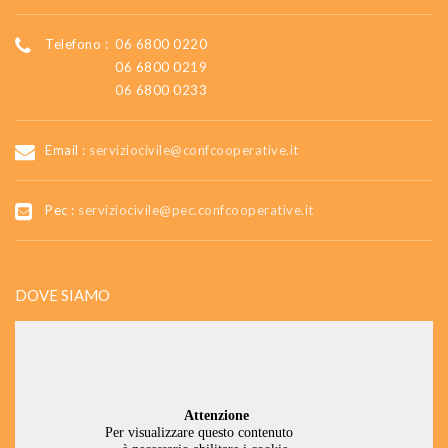
Telefono :
06 6800 0220
06 6800 0219
06 6800 0233
Email :
serviziocivile@confcooperative.it
Pec :
serviziocivile@pec.confcooperative.it
DOVE SIAMO