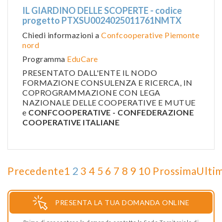
IL GIARDINO DELLE SCOPERTE - codice
progetto PTXSU0024025011761NMTX
Chiedi informazioni a
Confcooperative Piemonte
nord
Programma
EduCare
PRESENTATO DALL'ENTE IL NODO
FORMAZIONE CONSULENZA E RICERCA, IN
COPROGRAMMAZIONE CON LEGA
NAZIONALE DELLE COOPERATIVE E MUTUE
e
CONFCOOPERATIVE - CONFEDERAZIONE
COOPERATIVE ITALIANE
Precedente
1
2
3
4
5
6
7
8
9
10
Prossima
Ulti
PRESENTA LA TUA DOMANDA ONLINE