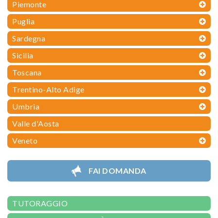
Piemonte
Puglia
Sardegna
Sicilia
Toscana
Trentino-Alto Adige
Umbria
Valle d'Aosta
Veneto
FAI DOMANDA
TUTORAGGIO