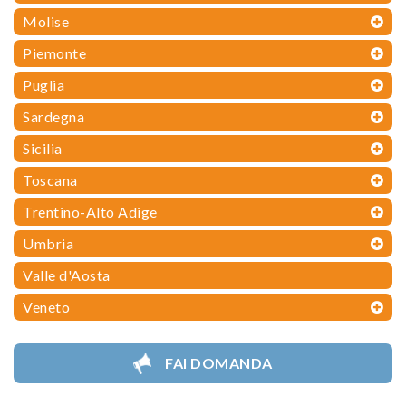
Molise
Piemonte
Puglia
Sardegna
Sicilia
Toscana
Trentino-Alto Adige
Umbria
Valle d'Aosta
Veneto
FAI DOMANDA