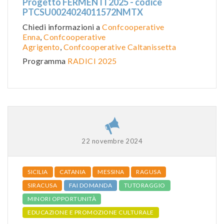
Progetto FERMENTI 2025 - codice
PTCSU0024024011572NMTX
Chiedi informazioni a
Confcooperative
Enna
,
Confcooperative
Agrigento
,
Confcooperative Caltanissetta
Programma
RADICI 2025
22 novembre 2024
SICILIA
CATANIA
MESSINA
RAGUSA
SIRACUSA
FAI DOMANDA
TUTORAGGIO
MINORI OPPORTUNITÀ
EDUCAZIONE E PROMOZIONE CULTURALE