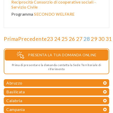
Reciprocità Consorzio di cooperative sociali -
Servizio Civile
Programma
SECONDO WELFARE
Prima
Precedente
23
24
25
26
27
28
29
30
31
PRESENTA LA TUA DOMANDA ONLINE
Prima di presentare la domanda contatta la Sede Territoriale di
riferimento
Abruzzo
Basilicata
Calabria
Campania