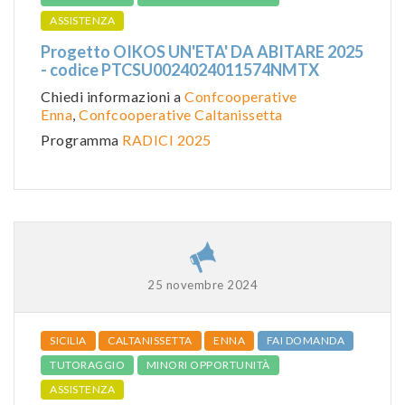
ASSISTENZA
Progetto OIKOS UN'ETA' DA ABITARE 2025
- codice PTCSU0024024011574NMTX
Chiedi informazioni a
Confcooperative
Enna
,
Confcooperative Caltanissetta
Programma
RADICI 2025
25 novembre 2024
SICILIA
CALTANISSETTA
ENNA
FAI DOMANDA
TUTORAGGIO
MINORI OPPORTUNITÀ
ASSISTENZA