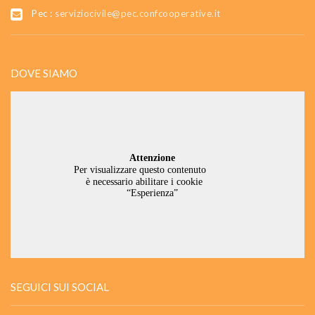
Pec :
serviziocivile@pec.confcooperative.it
DOVE SIAMO
SEGUICI SUI SOCIAL