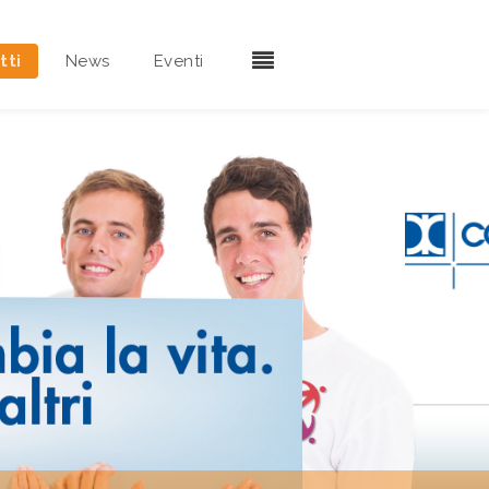
tti
News
Eventi