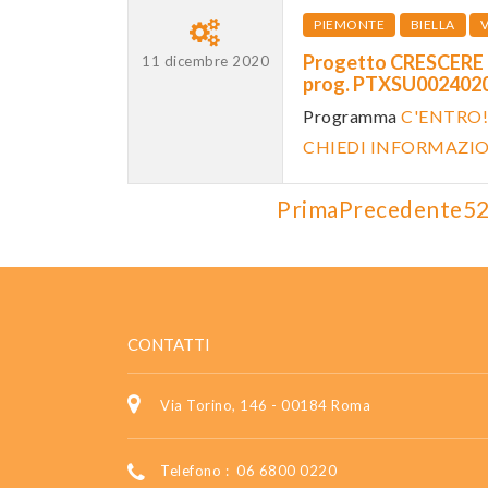
PIEMONTE
BIELLA
V
Progetto CRESCERE
11 dicembre 2020
prog. PTXSU00240
Programma
C'ENTRO!
CHIEDI INFORMAZI
Prima
Precedente
5
CONTATTI
Via Torino, 146 - 00184 Roma
Telefono :
06 6800 0220