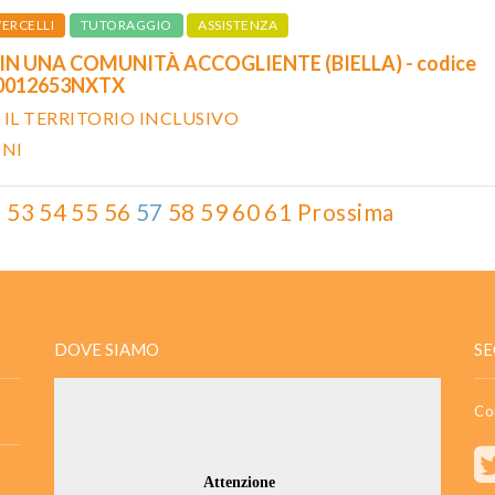
ERCELLI
TUTORAGGIO
ASSISTENZA
 IN UNA COMUNITÀ ACCOGLIENTE (BIELLA) - codice
20012653NXTX
 IL TERRITORIO INCLUSIVO
ONI
2
53
54
55
56
57
58
59
60
61
Prossima
DOVE SIAMO
SE
Co