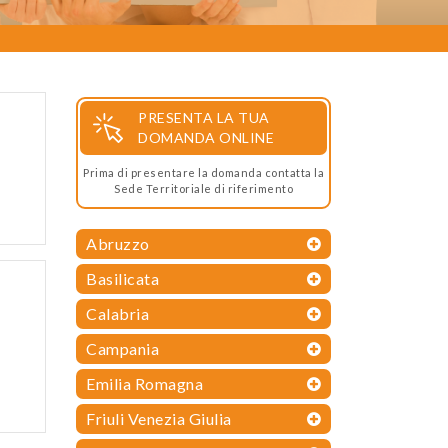
PRESENTA LA TUA
DOMANDA ONLINE
Prima di presentare la domanda contatta la
Sede Territoriale di riferimento
Abruzzo
Basilicata
Calabria
Campania
Emilia Romagna
Friuli Venezia Giulia