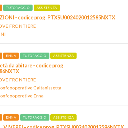
TUTORAGGIO
ASSISTENZA
ZIONI - codice prog. PTXSU0024020012585NXTX
NUOVE FRONTIERE
ONI
ENNA
TUTORAGGIO
ASSISTENZA
tà da abitare - codice prog.
586NXTX
NUOVE FRONTIERE
Confcooperative Caltanissetta
Confcooperetive Enna
ENNA
TUTORAGGIO
ASSISTENZA
a...VIVERE! - codice prog. PTXSU0024020012596NXTX