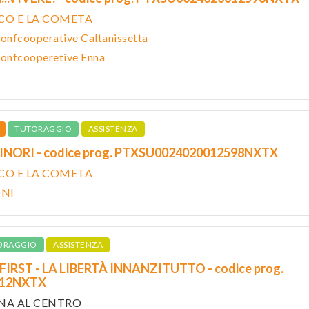
ICO E LA COMETA
Confcooperative Caltanissetta
Confcooperetive Enna
TUTORAGGIO
ASSISTENZA
INORI - codice prog. PTXSU0024020012598NXTX
ICO E LA COMETA
ONI
ORAGGIO
ASSISTENZA
IRST - LA LIBERTÀ INNANZITUTTO - codice prog.
512NXTX
ONA AL CENTRO