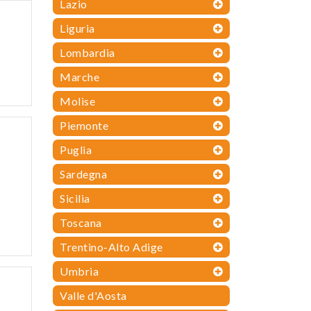
Lazio
Liguria
Lombardia
Marche
Molise
Piemonte
Puglia
Sardegna
Sicilia
Toscana
Trentino-Alto Adige
Umbria
Valle d'Aosta