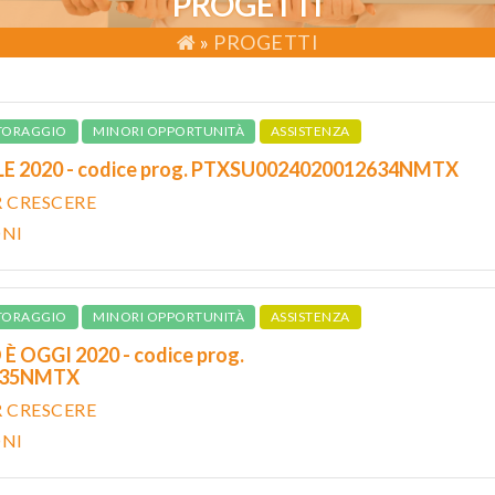
PROGETTI
»
PROGETTI
TORAGGIO
MINORI OPPORTUNITÀ
ASSISTENZA
E 2020 - codice prog. PTXSU0024020012634NMTX
R CRESCERE
ONI
TORAGGIO
MINORI OPPORTUNITÀ
ASSISTENZA
È OGGI 2020 - codice prog.
635NMTX
R CRESCERE
ONI