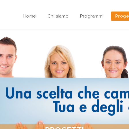
Home
Chi siamo
Programmi
Proge
Area riservata Sedi Territoriali