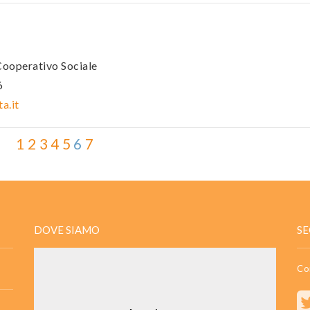
Cooperativo Sociale
6
a.it
1
2
3
4
5
6
7
DOVE SIAMO
SE
Co