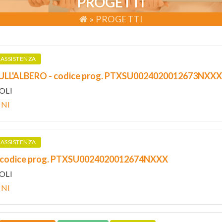
PROGETTI
»
PROGETTI
ASSISTENZA
ULL'ALBERO - codice prog. PTXSU0024020012673NXXX
OLI
ONI
ASSISTENZA
 codice prog. PTXSU0024020012674NXXX
OLI
ONI