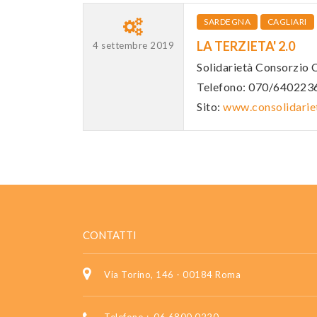
SARDEGNA
CAGLIARI
LA TERZIETA' 2.0
4 settembre 2019
Solidarietà Consorzio 
Telefono: 070/640223
Sito:
www.consolidariet
CONTATTI
Via Torino, 146 - 00184 Roma
Telefono :
06 6800 0220