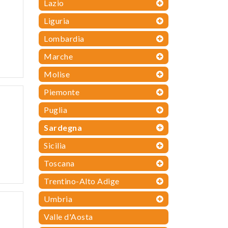
Lazio
Liguria
Lombardia
Marche
Molise
Piemonte
Puglia
Sardegna
Sicilia
Toscana
Trentino-Alto Adige
Umbria
Valle d'Aosta