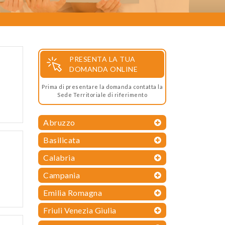
PRESENTA LA TUA
DOMANDA ONLINE
Prima di presentare la domanda contatta la
Sede Territoriale di riferimento
Abruzzo
Basilicata
Calabria
Campania
Emilia Romagna
Friuli Venezia Giulia