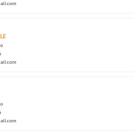
ail.com
LE
ro
6
ail.com
ro
6
ail.com