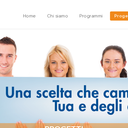
Home
Chi siamo
Programmi
Proge
Area riservata Sedi Territoriali