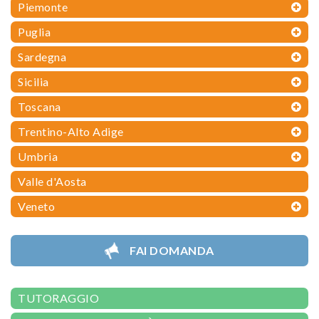
Piemonte
Puglia
Sardegna
Sicilia
Toscana
Trentino-Alto Adige
Umbria
Valle d'Aosta
Veneto
FAI DOMANDA
TUTORAGGIO