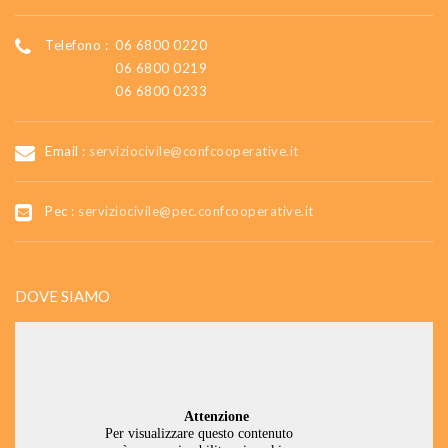
Telefono :
06 6800 0220
06 6800 0219
06 6800 0233
Email :
serviziocivile@confcooperative.it
Pec :
serviziocivile@pec.confcooperative.it
DOVE SIAMO