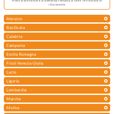
Prima di presentare la domanda contatta la Sede Territoriale di
riferimento
Abruzzo
Basilicata
Calabria
Campania
Emilia Romagna
Friuli Venezia Giulia
Lazio
Liguria
Lombardia
Marche
Molise