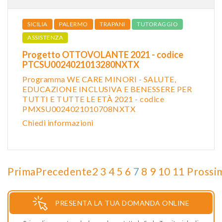
SICILIA
PALERMO
TRAPANI
TUTORAGGIO
ASSISTENZA
Progetto OTTOVOLANTE 2021 - codice
PTCSU0024021013280NXTX
Programma WE CARE MINORI - SALUTE,
EDUCAZIONE INCLUSIVA E BENESSERE PER
TUTTI E TUTTE LE ETÀ 2021 - codice
PMXSU0024021010708NXTX
Chiedi informazioni
Prima
Precedente
2
3
4
5
6
7
8
9
10
11
Prossi
PRESENTA LA TUA DOMANDA ONLINE