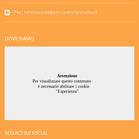
Pec :
serviziocivile@pec.confcooperative.it
DOVE SIAMO
SEGUICI SUI SOCIAL