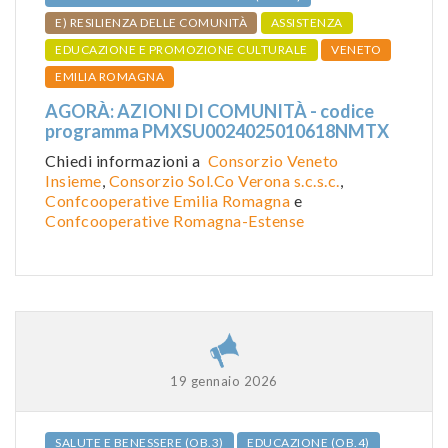
E) RESILIENZA DELLE COMUNITÀ
ASSISTENZA
EDUCAZIONE E PROMOZIONE CULTURALE
VENETO
EMILIA ROMAGNA
AGORÀ: AZIONI DI COMUNITÀ - codice
programma PMXSU0024025010618NMTX
Chiedi informazioni a
Consorzio Veneto
Insieme
,
Consorzio Sol.Co Verona s.c.s.c.
,
Confcooperative Emilia Romagna
e
Confcooperative Romagna-Estense
19 gennaio 2026
SALUTE E BENESSERE (OB.3)
EDUCAZIONE (OB.4)