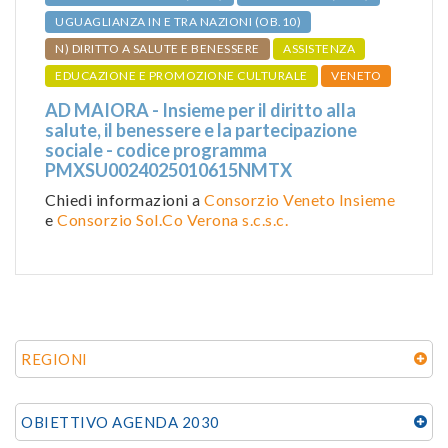
UGUAGLIANZA IN E TRA NAZIONI (OB.10)
N) DIRITTO A SALUTE E BENESSERE
ASSISTENZA
EDUCAZIONE E PROMOZIONE CULTURALE
VENETO
AD MAIORA - Insieme per il diritto alla
salute, il benessere e la partecipazione
sociale - codice programma
PMXSU0024025010615NMTX
Chiedi informazioni a
Consorzio Veneto Insieme
e
Consorzio Sol.Co Verona s.c.s.c.
REGIONI
OBIETTIVO AGENDA 2030