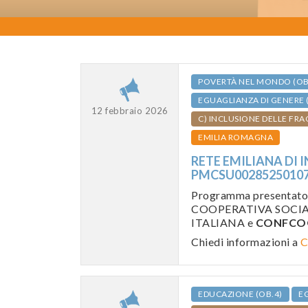
POVERTÀ NEL MONDO (OB
EGUAGLIANZA DI GENERE 
12 febbraio 2026
C) INCLUSIONE DELLE FRA
EMILIA ROMAGNA
RETE EMILIANA DI I
PMCSU0028525010
Programma presentat
COOPERATIVA SOCIALE
ITALIANA e
CONFCOO
Chiedi informazioni a
C
EDUCAZIONE (OB.4)
EG