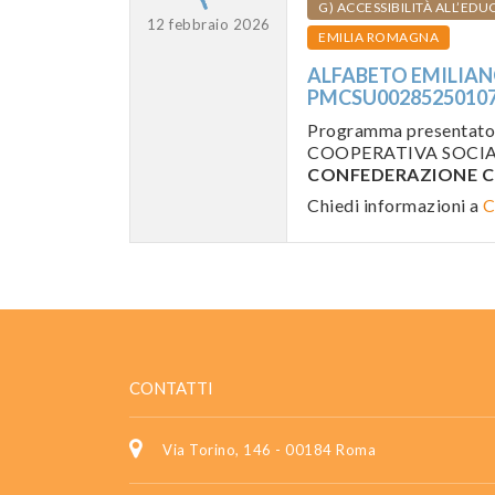
G) ACCESSIBILITÀ ALL’ED
12 febbraio 2026
EMILIA ROMAGNA
ALFABETO EMILIANO 
PMCSU0028525010
Programma presentat
COOPERATIVA SOCIALE
CONFEDERAZIONE C
Chiedi informazioni a
C
CONTATTI
Via Torino, 146 - 00184 Roma