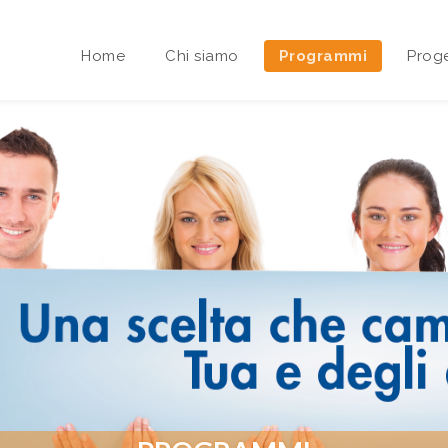
Home
Chi siamo
Programmi
Proge
Area riservata Sedi Territoriali