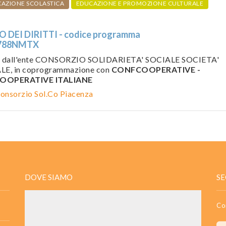
UCAZIONE SCOLASTICA
EDUCAZIONE E PROMOZIONE CULTURALE
DEI DIRITTI - codice programma
788NMTX
o dall'ente CONSORZIO SOLIDARIETA' SOCIALE SOCIETA'
, in coprogrammazione con
CONFCOOPERATIVE -
OOPERATIVE ITALIANE
onsorzio Sol.Co Piacenza
DOVE SIAMO
SE
Co