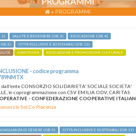
PROGRAMMI
»
PROGRAMMI
.1)
SALUTE E BENESSERE (OB.3)
EDUCAZIONE (OB.4)
(OB.5)
CITTÀ INCLUSIVE E SOSTENIBILI (OB.11)
GILITÀ
ASSISTENZA
EDUCAZIONE E PROMOZIONE CULTURALE
NCLUSIONE - codice programma
789NMTX
o dall'ente CONSORZIO SOLIDARIETA' SOCIALE SOCIETA'
, in coprogrammazione con CSV EMILIA ODV, CARITAS
PERATIVE - CONFEDERAZIONE COOPERATIVE ITALIAN
onsorzio Sol.Co Piacenza
UAGLIANZA DI GENERE (OB.5)
CITTÀ INCLUSIVE E SOSTENIBILI (OB.11)