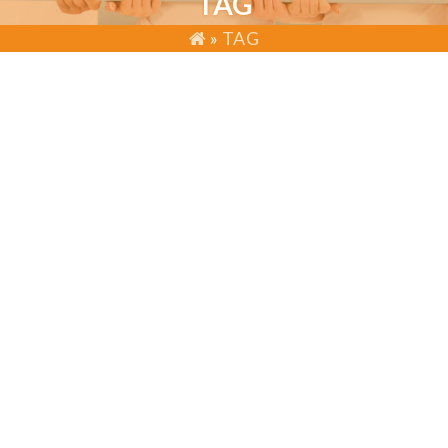
TAG
»
TAG