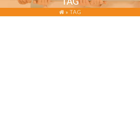
TAG
»
TAG