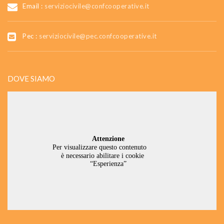
Email :
serviziocivile@confcooperative.it
Pec :
serviziocivile@pec.confcooperative.it
DOVE SIAMO