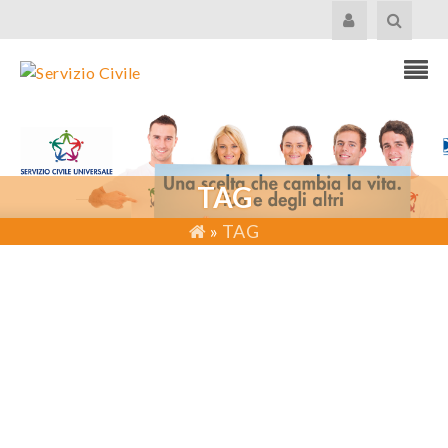
TAG
»
TAG