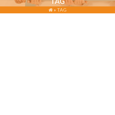
TAG
»
TAG