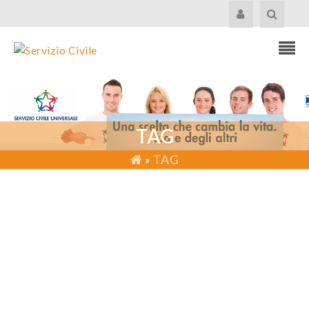
TAG
»
TAG