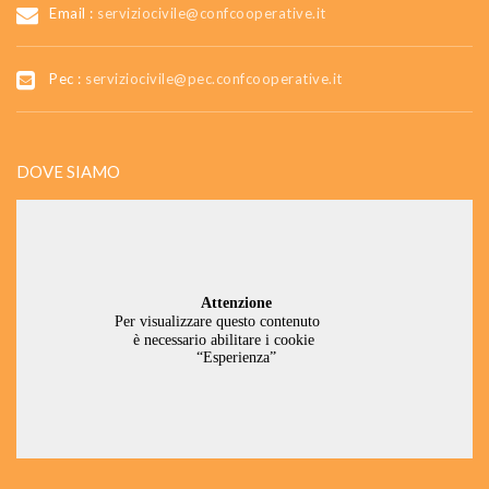
Email :
serviziocivile@confcooperative.it
Pec :
serviziocivile@pec.confcooperative.it
DOVE SIAMO