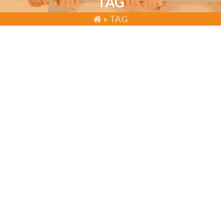
TAG
»
TAG