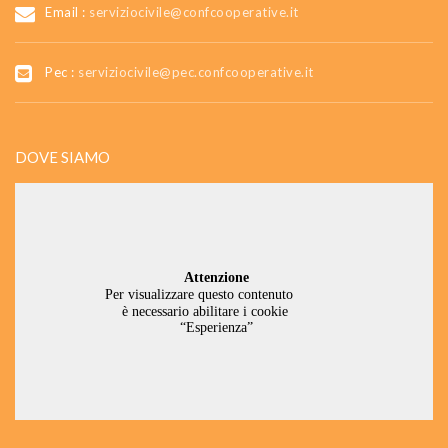
Email :
serviziocivile@confcooperative.it
Pec :
serviziocivile@pec.confcooperative.it
DOVE SIAMO