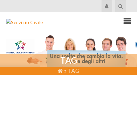
TAG
»
TAG