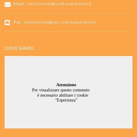
Email :
serviziocivile@confcooperative.it
Pec :
serviziocivile@pec.confcooperative.it
DOVE SIAMO