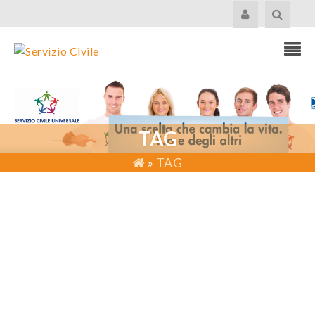
TAG
»
TAG