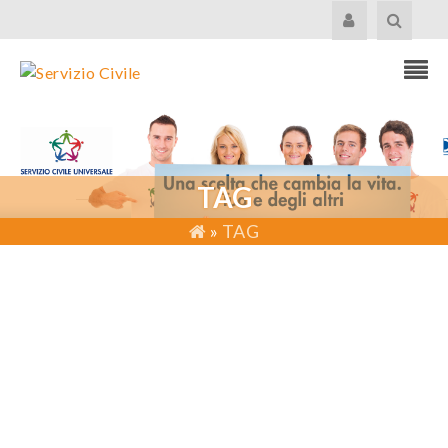
TAG
»
TAG