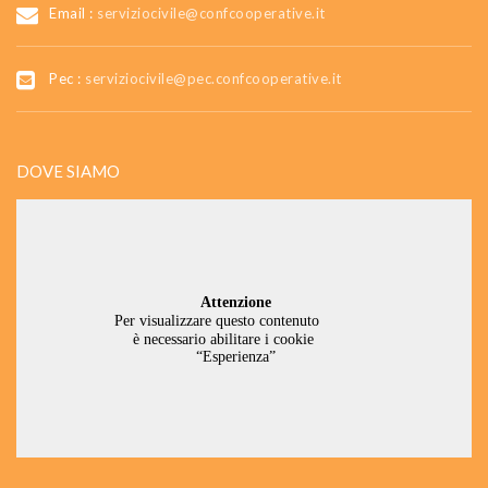
Email :
serviziocivile@confcooperative.it
Pec :
serviziocivile@pec.confcooperative.it
DOVE SIAMO