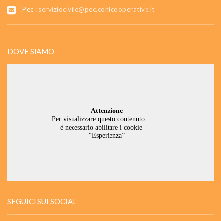
Pec :
serviziocivile@pec.confcooperative.it
DOVE SIAMO
SEGUICI SUI SOCIAL