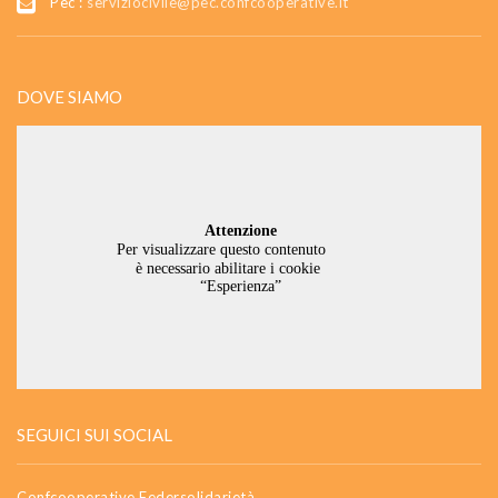
Pec :
serviziocivile@pec.confcooperative.it
DOVE SIAMO
SEGUICI SUI SOCIAL
Confcooperative Federsolidarietà