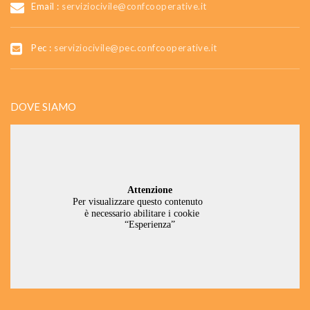
Email :
serviziocivile@confcooperative.it
Pec :
serviziocivile@pec.confcooperative.it
DOVE SIAMO