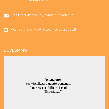
06 6800 0233
Email :
serviziocivile@confcooperative.it
Pec :
serviziocivile@pec.confcooperative.it
DOVE SIAMO