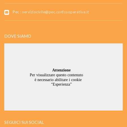
Pec :
serviziocivile@pec.confcooperative.it
DOVE SIAMO
SEGUICI SUI SOCIAL