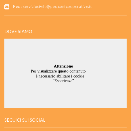
Pec :
serviziocivile@pec.confcooperative.it
DOVE SIAMO
SEGUICI SUI SOCIAL