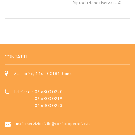
Riproduzione riservata ©
CONTATTI
Via Torino, 146 - 00184 Roma
Telefono :
06 6800 0220
06 6800 0219
06 6800 0233
Email :
serviziocivile@confcooperative.it