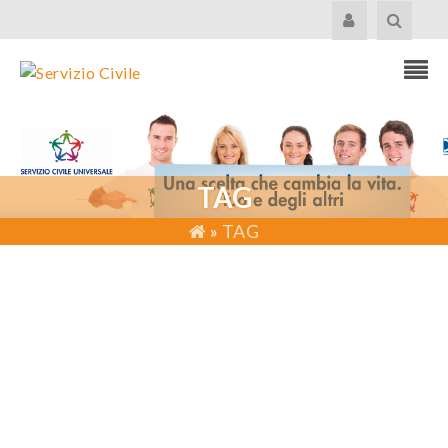
TAG
»
TAG