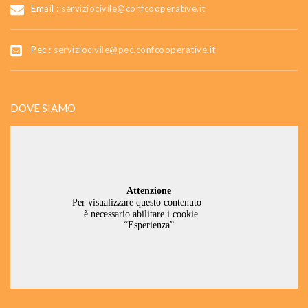
Email :
serviziocivile@confcooperative.it
Pec :
serviziocivile@pec.confcooperative.it
DOVE SIAMO