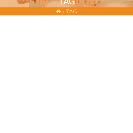
TAG
»
TAG