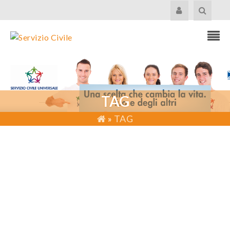
TAG
»
TAG