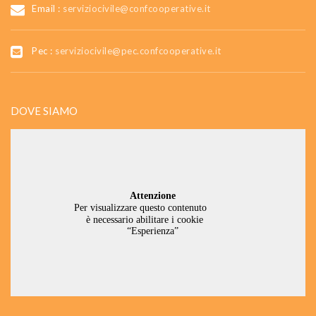
Email :
serviziocivile@confcooperative.it
Pec :
serviziocivile@pec.confcooperative.it
DOVE SIAMO