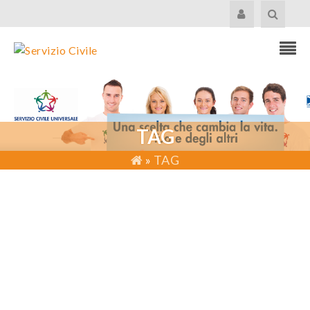
TAG
»
TAG