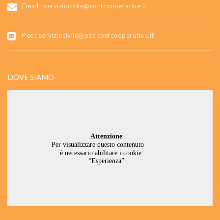
Email :
serviziocivile@confcooperative.it
Pec :
serviziocivile@pec.confcooperative.it
DOVE SIAMO