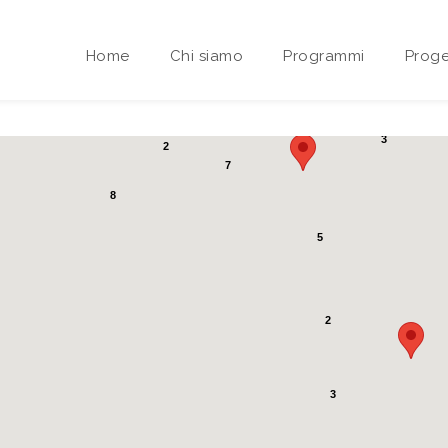
Home
Chi siamo
Programmi
Proge
3
2
7
Area riservata Sedi Territoriali
8
5
2
3