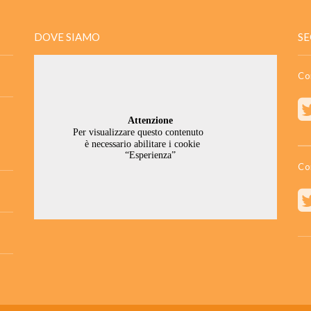
DOVE SIAMO
SE
Co
Co