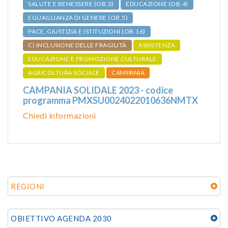
SALUTE E BENESSERE (OB.3)
EDUCAZIONE (OB.4)
EGUAGLIANZA DI GENERE (OB.5)
PACE, GIUSTIZIA E ISTITUZIONI (OB.16)
C) INCLUSIONE DELLE FRAGILITÀ
ASSISTENZA
EDUCAZIONE E PROMOZIONE CULTURALE
AGRICOLTURA SOCIALE
CAMPANIA
CAMPANIA SOLIDALE 2023 - codice
programma PMXSU0024022010636NMTX
Chiedi informazioni
REGIONI
OBIETTIVO AGENDA 2030