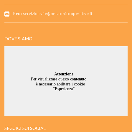
Pec :
serviziocivile@pec.confcooperative.it
DOVE SIAMO
SEGUICI SUI SOCIAL