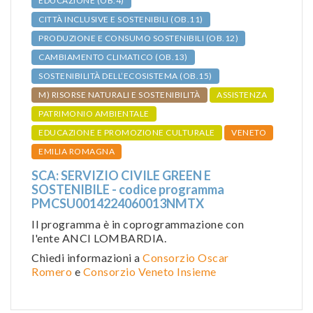
EDUCAZIONE (OB.4)
CITTÀ INCLUSIVE E SOSTENIBILI (OB.11)
PRODUZIONE E CONSUMO SOSTENIBILI (OB.12)
CAMBIAMENTO CLIMATICO (OB.13)
SOSTENIBILITÀ DELL’ECOSISTEMA (OB.15)
M) RISORSE NATURALI E SOSTENIBILITÀ
ASSISTENZA
PATRIMONIO AMBIENTALE
EDUCAZIONE E PROMOZIONE CULTURALE
VENETO
EMILIA ROMAGNA
SCA: SERVIZIO CIVILE GREEN E
SOSTENIBILE - codice programma
PMCSU0014224060013NMTX
Il programma è in coprogrammazione con
l'ente ANCI LOMBARDIA.
Chiedi informazioni a
Consorzio Oscar
Romero
e
Consorzio Veneto Insieme