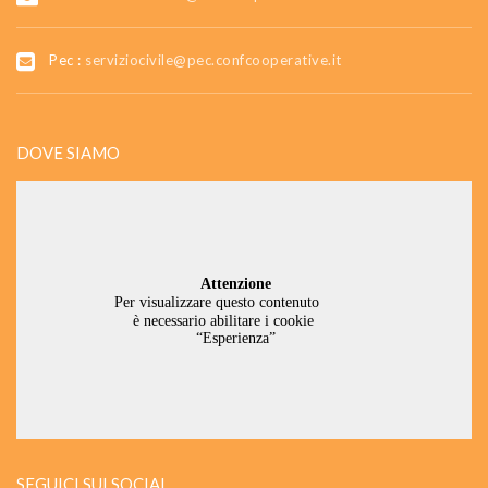
Pec :
serviziocivile@pec.confcooperative.it
DOVE SIAMO
SEGUICI SUI SOCIAL