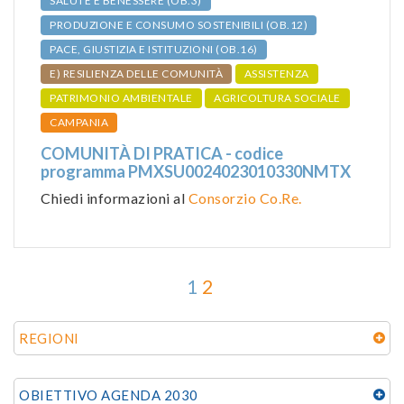
SALUTE E BENESSERE (OB.3)
PRODUZIONE E CONSUMO SOSTENIBILI (OB.12)
PACE, GIUSTIZIA E ISTITUZIONI (OB.16)
E) RESILIENZA DELLE COMUNITÀ
ASSISTENZA
PATRIMONIO AMBIENTALE
AGRICOLTURA SOCIALE
CAMPANIA
COMUNITÀ DI PRATICA - codice
programma PMXSU0024023010330NMTX
Chiedi informazioni al
Consorzio Co.Re.
1
2
REGIONI
OBIETTIVO AGENDA 2030