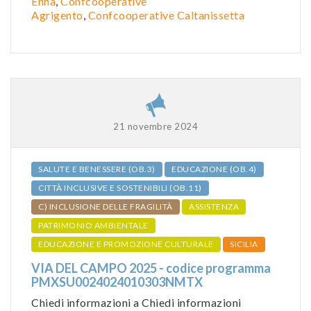
Enna
,
Confcooperative
Agrigento
,
Confcooperative Caltanissetta
21 novembre 2024
SALUTE E BENESSERE (OB.3)
EDUCAZIONE (OB.4)
CITTÀ INCLUSIVE E SOSTENIBILI (OB.11)
C) INCLUSIONE DELLE FRAGILITÀ
ASSISTENZA
PATRIMONIO AMBIENTALE
EDUCAZIONE E PROMOZIONE CULTURALE
SICILIA
VIA DEL CAMPO 2025 - codice programma
PMXSU0024024010303NMTX
Chiedi informazioni a Chiedi informazioni