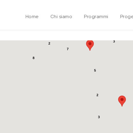
Home
Chi siamo
Programmi
Proge
3
2
7
Area riservata Sedi Territoriali
8
5
2
3