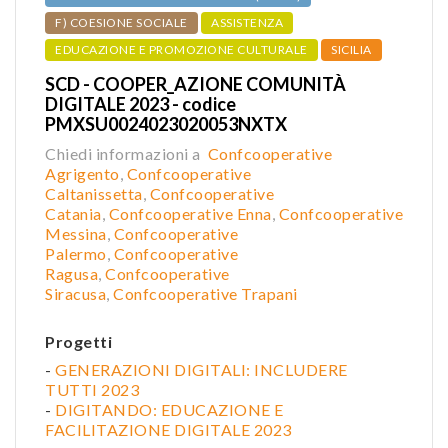
F) COESIONE SOCIALE
ASSISTENZA
EDUCAZIONE E PROMOZIONE CULTURALE
SICILIA
SCD - COOPER_AZIONE COMUNITÀ
DIGITALE 2023 - codice
PMXSU0024023020053NXTX
Chiedi informazioni a
Confcooperative
Agrigento
,
Confcooperative
Caltanissetta
,
Confcooperative
Catania
,
Confcooperative Enna
,
Confcooperative
Messina
,
Confcooperative
Palermo
,
Confcooperative
Ragusa
,
Confcooperative
Siracusa
,
Confcooperative Trapani
Progetti
-
GENERAZIONI DIGITALI: INCLUDERE
TUTTI 2023
-
DIGITANDO: EDUCAZIONE E
FACILITAZIONE DIGITALE 2023