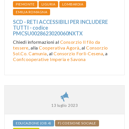
PIEMONTE
LIGURIA
LOMBARDIA
EMILIA ROMAGNA
SCD - RETI ACCESSIBILI PER INCLUDERE
TUTTI - codice
PMCSU0028623020060NXTX
Chiedi informazioni al
Consorzio Il filo da
tessere
, alla
Cooperativa Agorà
, al
Consorzio
Sol.Co. Camunia
, al
Consorzio Forlì-Cesena
, a
Confcooperative Imperia e Savona
13 luglio 2023
EDUCAZIONE (OB.4)
F) COESIONE SOCIALE