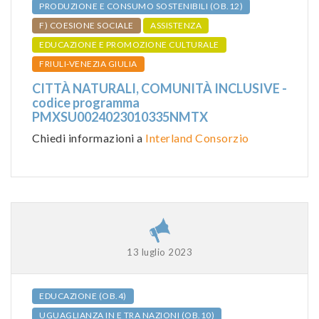
PRODUZIONE E CONSUMO SOSTENIBILI (OB.12)
F) COESIONE SOCIALE
ASSISTENZA
EDUCAZIONE E PROMOZIONE CULTURALE
FRIULI-VENEZIA GIULIA
CITTÀ NATURALI, COMUNITÀ INCLUSIVE -
codice programma
PMXSU0024023010335NMTX
Chiedi informazioni a
Interland Consorzio
13 luglio 2023
EDUCAZIONE (OB.4)
UGUAGLIANZA IN E TRA NAZIONI (OB.10)