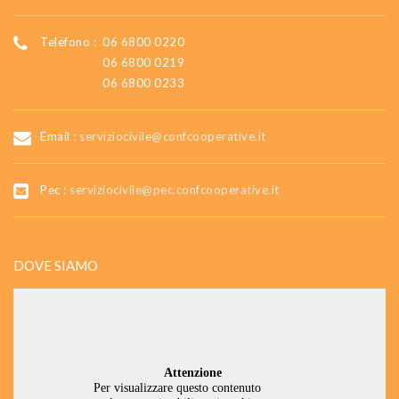
Telefono :
06 6800 0220
06 6800 0219
06 6800 0233
Email :
serviziocivile@confcooperative.it
Pec :
serviziocivile@pec.confcooperative.it
DOVE SIAMO