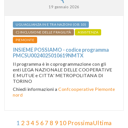
19 gennaio 2026
UGUAGLIANZA IN E TRA NAZIONI (OB.10)
C) INCLUSIONE DELLE FRAGILITÀ
ASSISTENZA
PIEMONTE
INSIEME POSSIAMO - codice programma
PMCSU0024025010619NMTX
Il programma è in coprogrammazione con gli
enti LEGA NAZIONALE DELLE COOPERATIVE
E MUTUE e CITTA' METROPOLITANA DI
TORINO
Chiedi informazioni a
Confcooperative Piemonte
nord
1
2
3
4
5
6
7
8
9
10
Prossima
Ultima