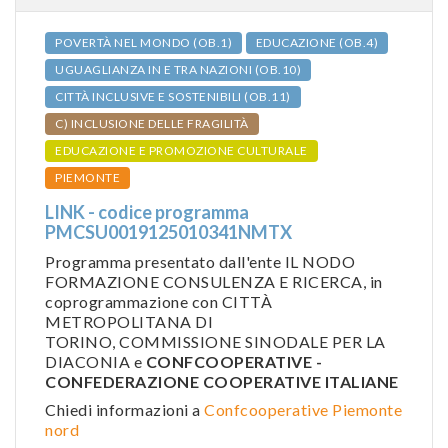
POVERTÀ NEL MONDO (OB.1)
EDUCAZIONE (OB.4)
UGUAGLIANZA IN E TRA NAZIONI (OB.10)
CITTÀ INCLUSIVE E SOSTENIBILI (OB.11)
C) INCLUSIONE DELLE FRAGILITÀ
EDUCAZIONE E PROMOZIONE CULTURALE
PIEMONTE
LINK - codice programma
PMCSU0019125010341NMTX
Programma presentato dall'ente IL NODO
FORMAZIONE CONSULENZA E RICERCA, in
coprogrammazione con CITTÀ
METROPOLITANA DI
TORINO, COMMISSIONE SINODALE PER LA
DIACONIA e
CONFCOOPERATIVE -
CONFEDERAZIONE COOPERATIVE ITALIANE
Chiedi informazioni a
Confcooperative Piemonte
nord