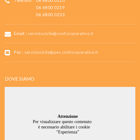
Telefono :
06 6800 0220
06 6800 0219
06 6800 0233
Email :
serviziocivile@confcooperative.it
Pec :
serviziocivile@pec.confcooperative.it
DOVE SIAMO