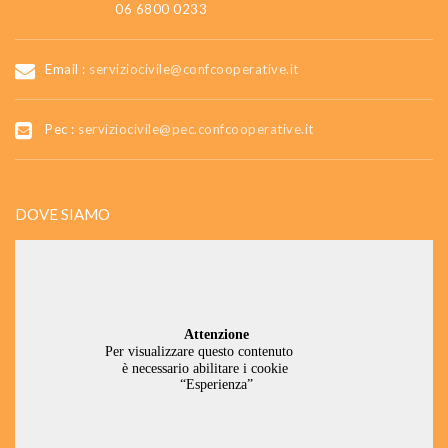
06 6800 0233
Email :
serviziocivile@confcooperative.it
Pec :
serviziocivile@pec.confcooperative.it
DOVE SIAMO