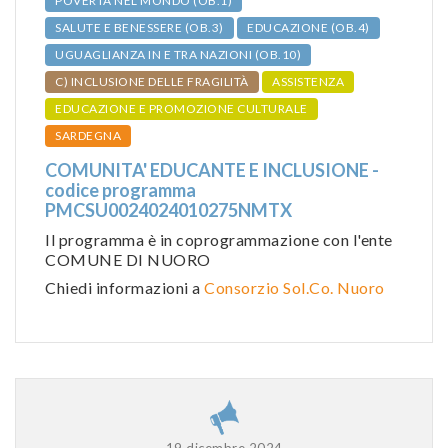
POVERTÀ NEL MONDO (OB.1)
SALUTE E BENESSERE (OB.3)
EDUCAZIONE (OB.4)
UGUAGLIANZA IN E TRA NAZIONI (OB.10)
C) INCLUSIONE DELLE FRAGILITÀ
ASSISTENZA
EDUCAZIONE E PROMOZIONE CULTURALE
SARDEGNA
COMUNITA' EDUCANTE E INCLUSIONE -
codice programma
PMCSU0024024010275NMTX
Il programma è in coprogrammazione con l'ente
COMUNE DI NUORO
Chiedi informazioni a
Consorzio Sol.Co. Nuoro
19 dicembre 2024