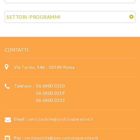
SETTORI-PROGRAMMI
CONTATTI
Via Torino, 146 - 00184 Roma
Telefono :
06 6800 0220
06 6800 0219
06 6800 0233
Email :
serviziocivile@confcooperative.it
Pec :
serviziocivile@pec.confcooperative.it