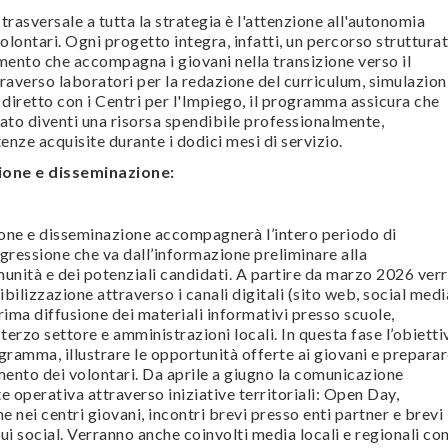
rasversale a tutta la strategia è l'attenzione all'autonomia
olontari. Ogni progetto integra, infatti, un percorso struttura
mento che accompagna i giovani nella transizione verso il
raverso laboratori per la redazione del curriculum, simulazion
o diretto con i Centri per l'Impiego, il programma assicura che
ato diventi una risorsa spendibile professionalmente,
nze acquisite durante i dodici mesi di servizio.
ione e disseminazione:
ione e disseminazione accompagnerà l’intero periodo di
gressione che va dall’informazione preliminare alla
unità e dei potenziali candidati. A partire da marzo 2026 ver
ibilizzazione attraverso i canali digitali (sito web, social medi
rima diffusione dei materiali informativi presso scuole,
l terzo settore e amministrazioni locali. In questa fase l’obietti
ogramma, illustrare le opportunità offerte ai giovani e prepara
amento dei volontari. Da aprile a giugno la comunicazione
operativa attraverso iniziative territoriali: Open Day,
 nei centri giovani, incontri brevi presso enti partner e brevi
ui social. Verranno anche coinvolti media locali e regionali co