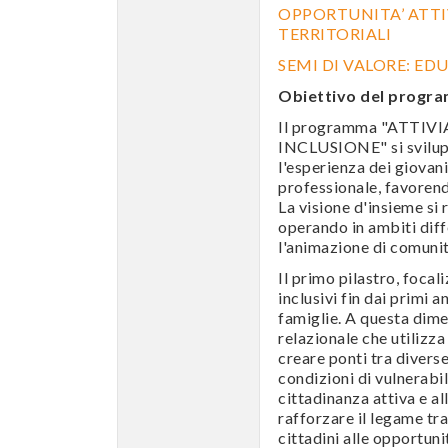
OPPORTUNITA’ ATTIV
TERRITORIALI
SEMI DI VALORE: ED
Obiettivo del progr
Il programma "ATTI
INCLUSIONE" si svilupp
l'esperienza dei giovan
professionale, favorend
La visione d'insieme si 
operando in ambiti diff
l'animazione di comunit
Il primo pilastro, focali
inclusivi fin dai primi a
famiglie. A questa dime
relazionale che utilizza 
creare ponti tra diverse
condizioni di vulnerabil
cittadinanza attiva e al
rafforzare il legame tra 
cittadini alle opportunit