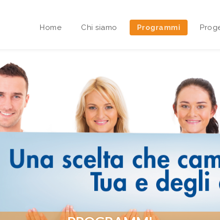
Home
Chi siamo
Programmi
Proge
Area riservata Sedi Territoriali