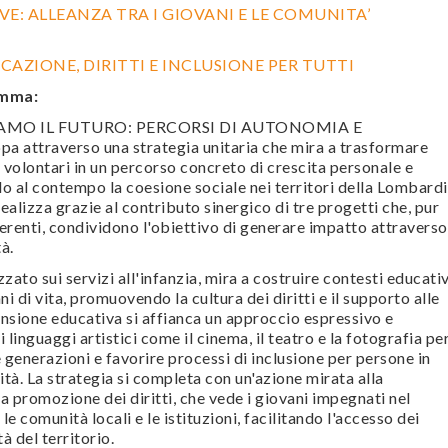
E: ALLEANZA TRA I GIOVANI E LE COMUNITA’
UCAZIONE, DIRITTI E INCLUSIONE PER TUTTI
amma:
VIAMO IL FUTURO: PERCORSI DI AUTONOMIA E
a attraverso una strategia unitaria che mira a trasformare
i volontari in un percorso concreto di crescita personale e
o al contempo la coesione sociale nei territori della Lombardi
realizza grazie al contributo sinergico di tre progetti che, pur
erenti, condividono l'obiettivo di generare impatto attraverso
à.
zzato sui servizi all'infanzia, mira a costruire contesti educativ
nni di vita, promuovendo la cultura dei diritti e il supporto alle
nsione educativa si affianca un approccio espressivo e
i linguaggi artistici come il cinema, il teatro e la fotografia pe
 generazioni e favorire processi di inclusione per persone in
ità. La strategia si completa con un'azione mirata alla
la promozione dei diritti, che vede i giovani impegnati nel
le comunità locali e le istituzioni, facilitando l'accesso dei
à del territorio.