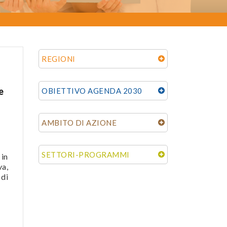
REGIONI
e
OBIETTIVO AGENDA 2030
AMBITO DI AZIONE
SETTORI-PROGRAMMI
 in
va,
 di