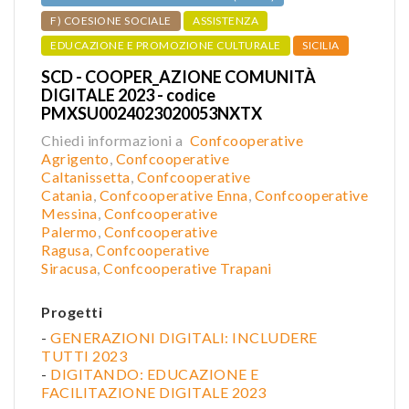
F) COESIONE SOCIALE
ASSISTENZA
EDUCAZIONE E PROMOZIONE CULTURALE
SICILIA
SCD - COOPER_AZIONE COMUNITÀ
DIGITALE 2023 - codice
PMXSU0024023020053NXTX
Chiedi informazioni a
Confcooperative
Agrigento
,
Confcooperative
Caltanissetta
,
Confcooperative
Catania
,
Confcooperative Enna
,
Confcooperative
Messina
,
Confcooperative
Palermo
,
Confcooperative
Ragusa
,
Confcooperative
Siracusa
,
Confcooperative Trapani
Progetti
-
GENERAZIONI DIGITALI: INCLUDERE
TUTTI 2023
-
DIGITANDO: EDUCAZIONE E
FACILITAZIONE DIGITALE 2023