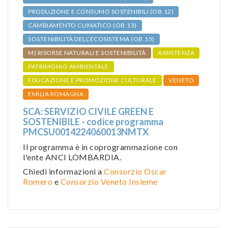
PRODUZIONE E CONSUMO SOSTENIBILI (OB.12)
CAMBIAMENTO CLIMATICO (OB.13)
SOSTENIBILITÀ DELL’ECOSISTEMA (OB.15)
M) RISORSE NATURALI E SOSTENIBILITÀ
ASSISTENZA
PATRIMONIO AMBIENTALE
EDUCAZIONE E PROMOZIONE CULTURALE
VENETO
EMILIA ROMAGNA
SCA: SERVIZIO CIVILE GREEN E
SOSTENIBILE - codice programma
PMCSU0014224060013NMTX
Il programma è in coprogrammazione con
l'ente ANCI LOMBARDIA.
Chiedi informazioni a
Consorzio Oscar
Romero
e
Consorzio Veneto Insieme