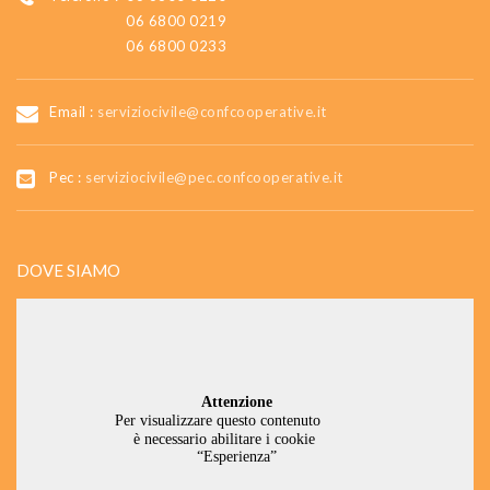
06 6800 0219
06 6800 0233
Email :
serviziocivile@confcooperative.it
Pec :
serviziocivile@pec.confcooperative.it
DOVE SIAMO