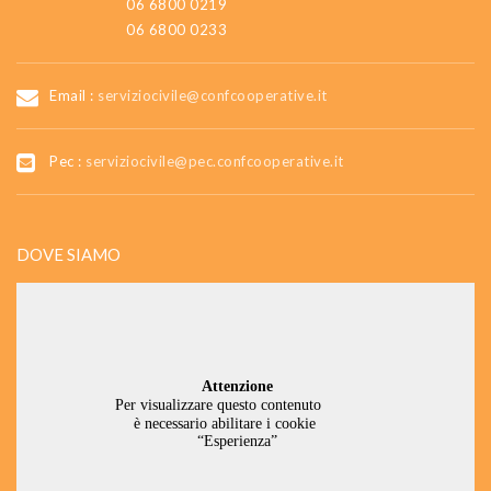
06 6800 0219
06 6800 0233
Email :
serviziocivile@confcooperative.it
Pec :
serviziocivile@pec.confcooperative.it
DOVE SIAMO